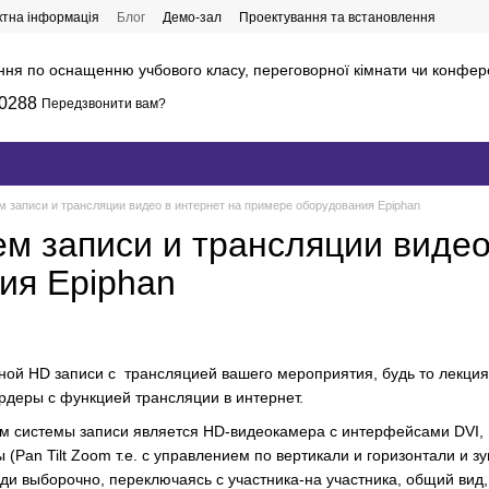
ктна інформація
Блог
Демо-зал
Проектування та встановлення
ння по оснащенню учбового класу, переговорної кімнати чи конфер
0288
Передзвонити вам?
м записи и трансляции видео в интернет на примере оборудования Epiphan
ем записи и трансляции видео
ия Epiphan
ной HD записи с трансляцией вашего мероприятия, будь то лекция,
деры с функцией трансляции в интернет.
 системы записи является HD-видеокамера с интерфейсами DVI, 
Pan Tilt Zoom т.е. с управлением по вертикали и горизонтали и з
еди выборочно, переключаясь с участника-на участника, общий вид