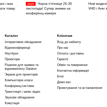
ює і має
Чорна п'ятниця 25-30
Нові модел
акція
ати товар
листопада! Супер знижки на
VHD і Aver 
конференц-камери
Каталог
Клієнтам
Інтерактивне обладнання
Вхід до кабінету
Відеоконференції
Про нас
Ноутбуки
Оплата і доставка
Проектори
Гарантії
Рішення для зшивки та
Обмін та повернення
відеомаппінгу Dataton
Контактна інформація
Экрани для проекторів
Блог
Компьютерні класи
Демо-зал
Конференц-системи
Проектування та встановлення
Трансляція і запис відео
Звукове обладнання
Комутація