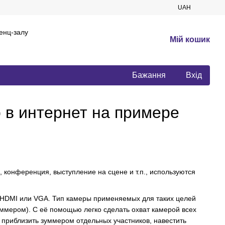
UAH
енц-залу
Мій кошик
Бажання
Вхід
 в интернет на примере
 конференция, выступление на сцене и т.п., используются
HDMI или VGA. Тип камеры применяемых для таких целей
уммером). С её помощью легко сделать охват камерой всех
, приблизить зуммером отдельных участников, навестить