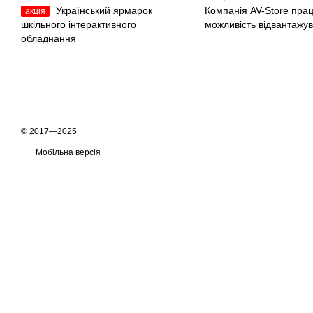
Український ярмарок
Компанія AV-Store прац
акція
шкільного інтерактивного
можливість відвантажув
обладнання
© 2017—2025
Мобільна версія