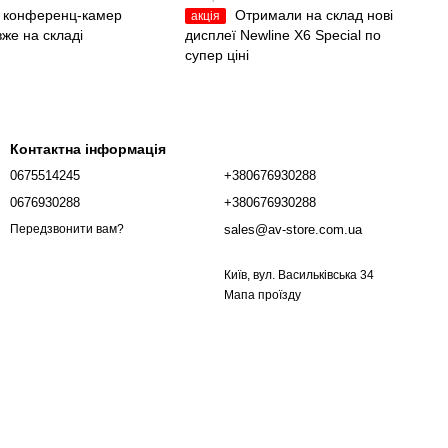
і конференц-камер
Отримали на склад нові
акція
вже на складі
дисплеї Newline X6 Special по
супер ціні
Контактна інформація
0675514245
+380676930288
0676930288
+380676930288
sales@av-store.com.ua
Передзвонити вам?
Київ, вул. Васильківська 34
Мапа проїзду