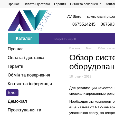
Перейти до основного контенту
Про нас
Оплата і доставка
Гарантії
Обмін та повернення
Конта
AV-Store — комплексні ріше
0675514245
067693
Каталог
Про нас
Головна
Блог
Обзор систе
Обзор сист
Оплата і доставка
оборудован
Гарантії
Обмін та повернення
18 грудня 2019
Контактна інформація
Для реализации качествен
Блог
специализированные рекор
Демо-зал
Необходимым компонентом
еще называют RTZ-камеры (
Проектування та
участников сразу, по очер