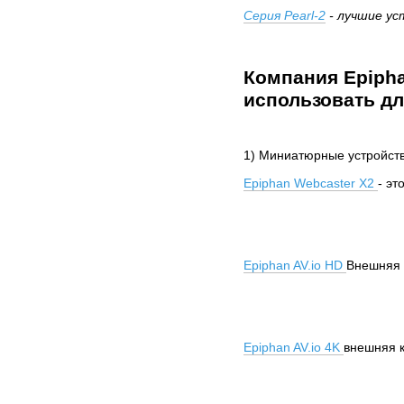
Серия Pearl-2
- лучшие ус
Компания Epiph
использовать дл
1) Миниатюрные устройств
Epiphan Webcaster X2
- эт
Epiphan AV.io HD
Внешняя 
Epiphan AV.io 4K
внешняя к