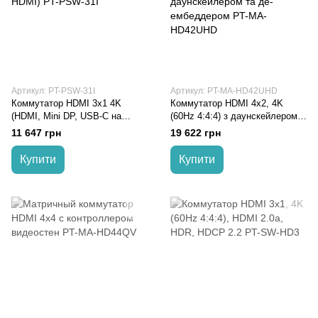
Артикул: PT-PSW-31I
Артикул: PT-MA-HD42UHD
Коммутатор HDMI 3x1 4K
Коммутатор HDMI 4x2, 4K
(HDMI, Mini DP, USB-C на
(60Hz 4:4:4) з даунскейлером
HDMI) PT-PSW-31I
та де-ембеддером PT-MA-
11 647 грн
19 622 грн
HD42UHD
Купити
Купити