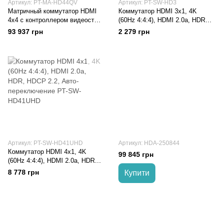
Артикул: PT-MA-HD44QV
Артикул: PT-SW-HD3
Матричный коммутатор HDMI
Коммутатор HDMI 3x1, 4K
4х4 с контроллером видеостен
(60Hz 4:4:4), HDMI 2.0a, HDR,
PT-MA-HD44QV
HDCP 2.2 PT-SW-HD3
93 937 грн
2 279 грн
Артикул: PT-SW-HD41UHD
Артикул: HDA-250844
Коммутатор HDMI 4x1, 4K
99 845 грн
(60Hz 4:4:4), HDMI 2.0a, HDR,
HDCP 2.2, Авто-переключение
8 778 грн
Купити
PT-SW-HD41UHD