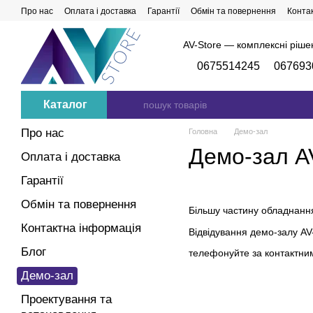
Перейти до основного контенту
Про нас
Оплата і доставка
Гарантії
Обмін та повернення
Конта
AV-Store — комплексні ріше
0675514245
067693
Каталог
Про нас
Головна
Демо-зал
Демо-зал A
Оплата і доставка
Гарантії
Обмін та повернення
Більшу частину обладнанн
Контактна інформація
Відвідування демо-залу A
Блог
телефонуйте за контактни
Демо-зал
Проектування та