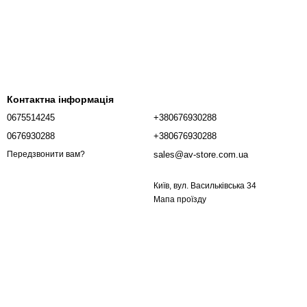
Контактна інформація
0675514245
+380676930288
0676930288
+380676930288
sales@av-store.com.ua
Передзвонити вам?
Київ, вул. Васильківська 34
Мапа проїзду