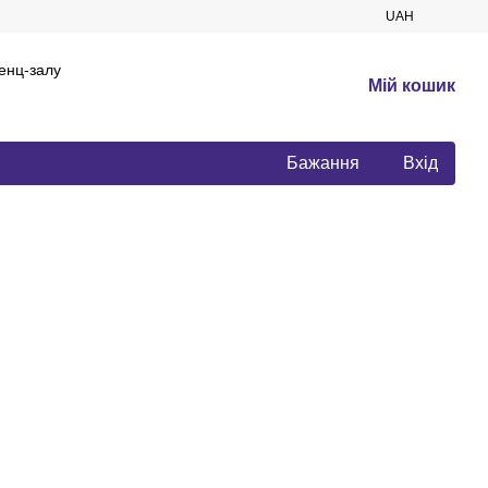
UAH
енц-залу
Мій кошик
Бажання
Вхід