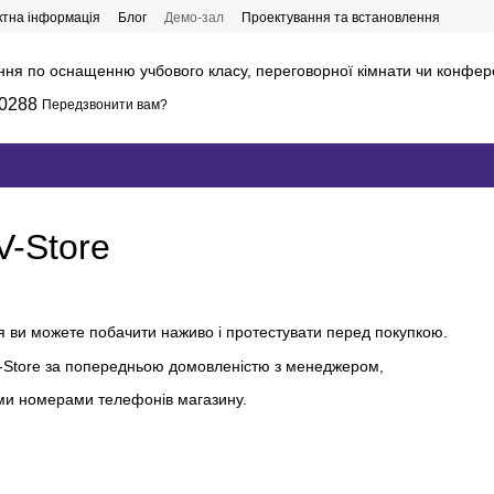
ктна інформація
Блог
Демо-зал
Проектування та встановлення
ння по оснащенню учбового класу, переговорної кімнати чи конфер
0288
Передзвонити вам?
V-Store
я ви можете побачити наживо і протестувати перед покупкою.
V-Store за попередньою домовленістю з менеджером,
ми номерами телефонів магазину.