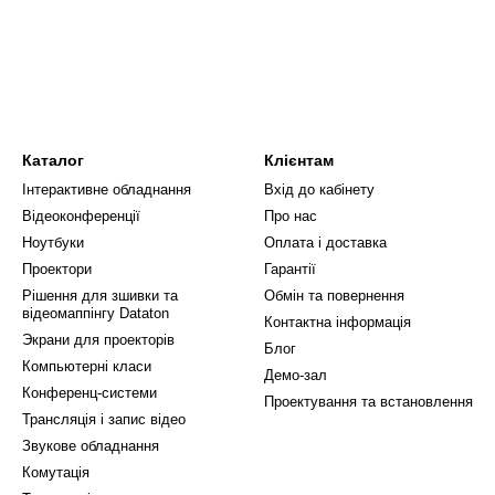
Каталог
Клієнтам
Інтерактивне обладнання
Вхід до кабінету
Відеоконференції
Про нас
Ноутбуки
Оплата і доставка
Проектори
Гарантії
Рішення для зшивки та
Обмін та повернення
відеомаппінгу Dataton
Контактна інформація
Экрани для проекторів
Блог
Компьютерні класи
Демо-зал
Конференц-системи
Проектування та встановлення
Трансляція і запис відео
Звукове обладнання
Комутація