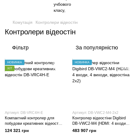
Комутація
Контролери відеостін
Контролери відеостін
Фільтр
За популярністю
НОВИНКА
НОВИНКА
ХІТ
Артикул: DB-VRC4H-E
Артикул: DB-VWC2-M4-2x2
Компактний контролер для
Контролер відеостіни Digibird
побудови креативних відеостін
DB-VWC2-M4 (HDMI: 4 входи, 4
DB-VRC4H-E
виходи, відеостіна 2х2)
124 321 грн
483 907 грн