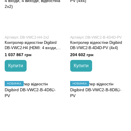
Артикул: DB-VWC2-H4-2x2
Артикул: DB-VWC2-B-4D4D-PV
Контролер відеостіни Digibird
Контролер відеостіни Digibird
DB-VWC2-H4 (HDMI: 4 входи, 4
DB-VWC2-B-4D4D-PV (4x4)
виходи, відеостіна 2х2)
1 037 867 грн
204 602 грн
Купити
Купити
НОВИНКА
НОВИНКА