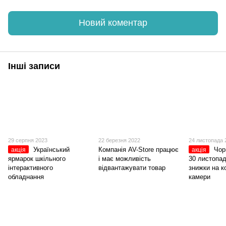
Новий коментар
Інші записи
29 серпня 2023
22 березня 2022
24 листопада 
Український
Компанія AV-Store працює
Чор
акція
акція
ярмарок шкільного
і має можливість
30 листопад
інтерактивного
відвантажувати товар
знижки на 
обладнання
камери