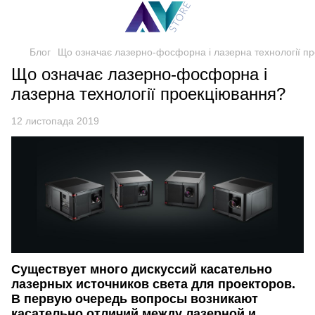
Блог
Що означає лазерно-фосфорна і лазерна технології п
Що означає лазерно-фосфорна і
лазерна технології проекціювання?
12 листопада 2019
Существует много дискуссий касательно
лазерных источников света для проекторов.
В первую очередь вопросы возникают
касательно отличий между лазерной и