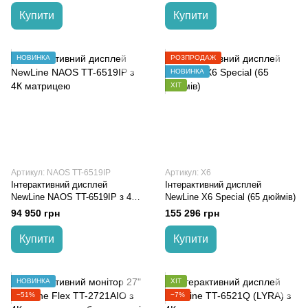
Купити
Купити
НОВИНКА
РОЗПРОДАЖ
НОВИНКА
ХІТ
Артикул: NAOS TT-6519IP
Артикул: X6
Інтерактивний дисплей
Інтерактивний дисплей
NewLine NAOS TT-6519IP з 4К
NewLine X6 Special (65 дюймів)
матрицею
94 950 грн
155 296 грн
Купити
Купити
НОВИНКА
ХІТ
−51%
−7%