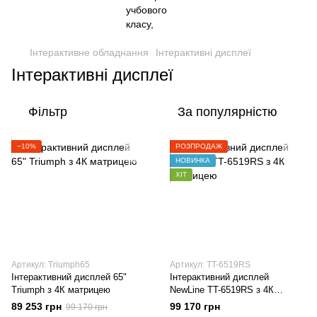
Інтерактивне обладнання
Інтерактивні дисплеї
Інтерактивні дисплеї
Фільтр
За популярністю
−10%
РОЗПРОДАЖ
НОВИНКА
ХІТ
Артикул: Triumph65
Артикул: TT-6519RS
Інтерактивний дисплей 65"
Інтерактивний дисплей
Triumph з 4К матрицею
NewLine TT-6519RS з 4К
матрицею
89 253 грн
99 170 грн
99 170 грн