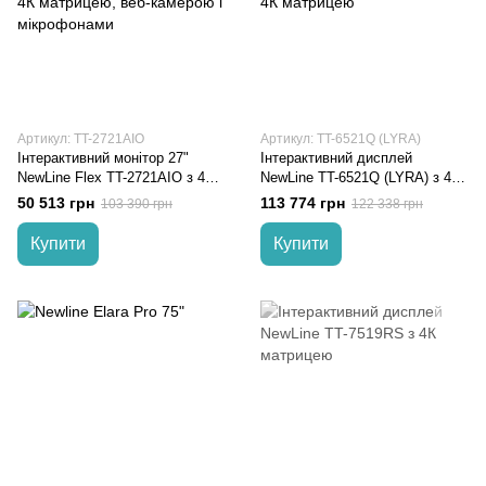
Артикул: TT-2721AIO
Артикул: TT-6521Q (LYRA)
Інтерактивний монітор 27"
Інтерактивний дисплей
NewLine Flex TT-2721AIO з 4К
NewLine TT-6521Q (LYRA) з 4К
матрицею, веб-камерою і
матрицею
50 513 грн
113 774 грн
103 390 грн
122 338 грн
мікрофонами
Купити
Купити