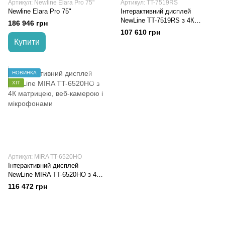
Артикул: Newline Elara Pro 75"
Артикул: TT-7519RS
Newline Elara Pro 75"
Інтерактивний дисплей
NewLine TT-7519RS з 4К
186 946 грн
матрицею
107 610 грн
Купити
НОВИНКА
ХІТ
Артикул: MIRA TT-6520HO
Інтерактивний дисплей
NewLine MIRA TT-6520HO з 4К
матрицею, веб-камерою і
116 472 грн
мікрофонами