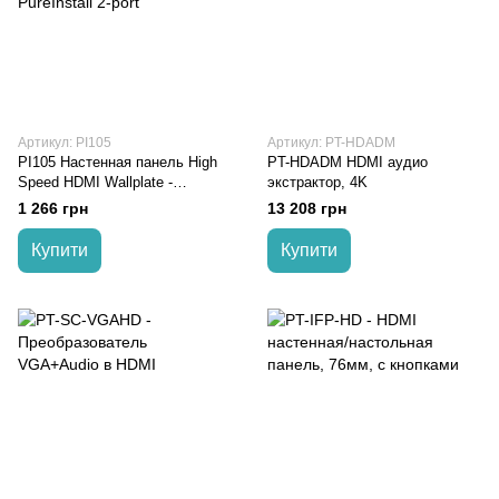
Артикул: PI105
Артикул: PT-HDADM
PI105 Настенная панель High
PT-HDADM HDMI аудио
Speed HDMI Wallplate -
экстрактор, 4K
PureInstall 2-port
1 266 грн
13 208 грн
Купити
Купити