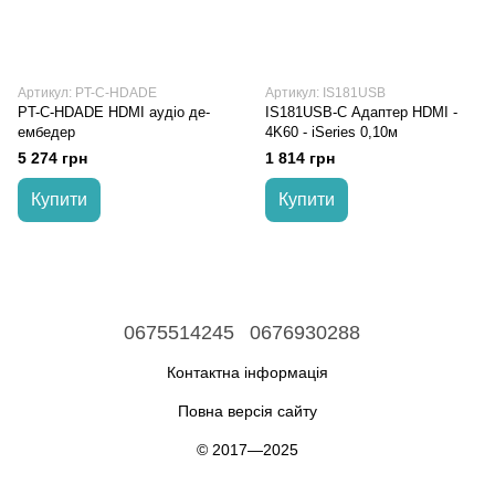
Артикул: PT-C-HDADE
Артикул: IS181USB
PT-C-HDADE HDMI аудіо де-
IS181USB-C Адаптер HDMI -
ембедер
4K60 - iSeries 0,10м
5 274 грн
1 814 грн
Купити
Купити
0675514245
0676930288
Контактна інформація
Повна версія сайту
© 2017—2025