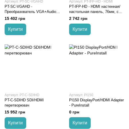
Артикул: PT-SC-VGAHD
Артикул: PT-IFP-HD - HDMI
PT-SC-VGAHD -
PT-IFP-HD - HDMI настенная/
Преобразователь VGA+Audio в
настольная панель, 76мм, с
HDMI
кнопками
15 402 грн
2 742 грн
Купити
Купити
Артикул: PT-C-SDIHD
Артикул: PI150
PT-C-SDIHD SDI/HDMI
PI150 DisplayPort/HDMI Adapter
перетворювач
- PureInstall
15 952 грн
0 грн
Купити
Купити