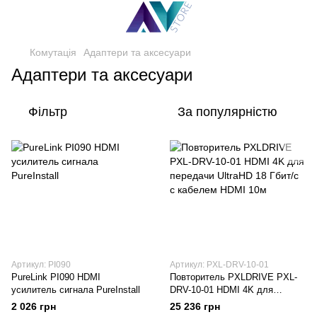
Комутація
Адаптери та аксесуари
Адаптери та аксесуари
Фільтр
За популярністю
Артикул: PI090
Артикул: PXL-DRV-10-01
PureLink PI090 HDMI
Повторитель PXLDRIVE PXL-
усилитель сигнала PureInstall
DRV-10-01 HDMI 4K для
передачи UltraHD 18 Гбит/с с
2 026 грн
25 236 грн
кабелем HDMI 10м