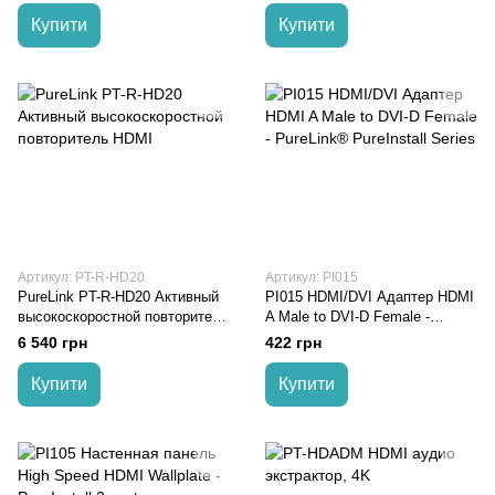
Купити
Купити
Артикул: PT-R-HD20
Артикул: PI015
PureLink PT-R-HD20 Активный
PI015 HDMI/DVI Адаптер HDMI
высокоскоростной повторитель
A Male to DVI-D Female -
HDMI
PureLink® PureInstall Series
6 540 грн
422 грн
Купити
Купити