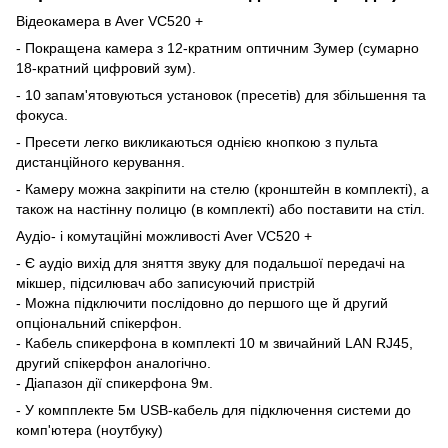
Відеокамера в Aver VC520 +
- Покращена камера з 12-кратним оптичним Зумер (сумарно
18-кратний цифровий зум).
- 10 запам'ятовуються установок (пресетів) для збільшення та
фокуса.
- Пресети легко викликаються однією кнопкою з пульта
дистанційного керування.
- Камеру можна закріпити на стелю (кронштейн в комплекті), а
також на настінну полицю (в комплекті) або поставити на стіл.
Аудіо- і комутаційні можливості Aver VC520 +
- Є аудіо вихід для зняття звуку для подальшої передачі на
мікшер, підсилювач або записуючий пристрій
- Можна підключити послідовно до першого ще й другий
опціональний спікерфон.
- Кабель спикерфона в комплекті 10 м звичайний LAN RJ45,
другий спікерфон аналогічно.
- Діапазон дії спикерфона 9м.
- У компплекте 5м USB-кабель для підключення системи до
комп'ютера (ноутбуку)