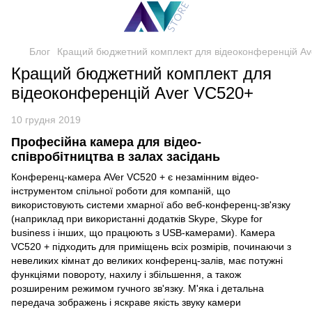
Блог
Кращий бюджетний комплект для відеоконференцій Ave
Кращий бюджетний комплект для
відеоконференцій Aver VC520+
10 грудня 2019
Професійна камера для відео-
співробітництва в залах засідань
Конференц-камера AVer VC520 + є незамінним відео-
інструментом спільної роботи для компаній, що
використовують системи хмарної або веб-конференц-зв'язку
(наприклад при використанні додатків Skype, Skype for
business і інших, що працюють з USB-камерами). Камера
VC520 + підходить для приміщень всіх розмірів, починаючи з
невеликих кімнат до великих конференц-залів, має потужні
функціями повороту, нахилу і збільшення, а також
розширеним режимом гучного зв'язку. М'яка і детальна
передача зображень і яскраве якість звуку камери