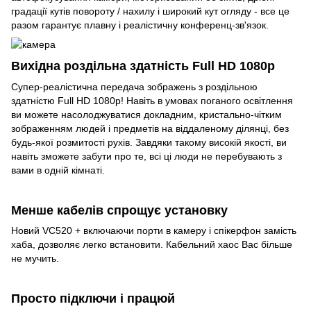
градації кутів повороту / нахилу і широкий кут огляду - все це
разом гарантує плавну і реалістичну конференц-зв'язок.
Вихідна роздільна здатність Full HD 1080p
Супер-реалістична передача зображень з роздільною
здатністю Full HD 1080p! Навіть в умовах поганого освітлення
ви можете насолоджуватися докладним, кристально-чітким
зображенням людей і предметів на віддаленому ділянці, без
будь-якої розмитості рухів. Завдяки такому високій якості, ви
навіть зможете забути про те, всі ці люди не перебувають з
вами в одній кімнаті.
Менше кабелів спрощує установку
Новий VC520 + включаючи порти в камеру і спікерфон замість
хаба, дозволяє легко встановити. Кабельний хаос Вас більше
не мучить.
Просто підключи і працюй