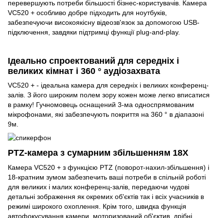
перевершують потреби більшості бізнес-користувачів. Камера
VC520 + особливо добре підходить для ноутбуків,
забезпечуючи високоякісну відеозв'язок за допомогою USB-
підключення, завдяки підтримці функції plug-and-play.
Ідеально спроектований для середніх і
великих кімнат і 360 ° аудіозахвата
VC520 + - ідеальна камера для середніх і великих конференц-
залів. З його широким полем зору кожен може легко вписатися
в рамку! Гучномовець оснащений 3-ма односпрямованим
мікрофонами, які забезпечують покриття на 360 ° в діапазоні
9м.
PTZ-камера з сумарним збільшенням 18X
Камера VC520 + з функцією PTZ (поворот-нахил-збільшення) і
18-кратним зумом забезпечить ваші потреби в спільній роботі
для великих і малих конференц-залів, передаючи чудові
детальні зображення як окремих об'єктів так і всіх учасників в
режимі широкого охоплення. Крім того, швидка функція
автофокусування камери, моторизований об'єктив, дрібні