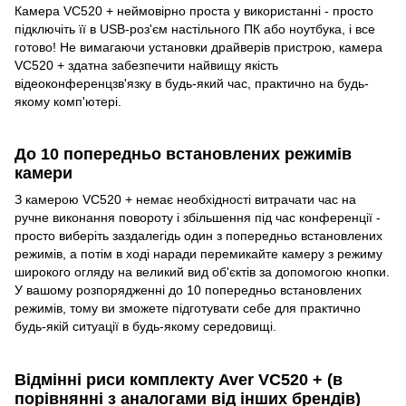
Камера VC520 + неймовірно проста у використанні - просто
підключіть її в USB-роз'єм настільного ПК або ноутбука, і все
готово! Не вимагаючи установки драйверів пристрою, камера
VC520 + здатна забезпечити найвищу якість
відеоконференцзв'язку в будь-який час, практично на будь-
якому комп'ютері.
До 10 попередньо встановлених режимів
камери
З камерою VC520 + немає необхідності витрачати час на
ручне виконання повороту і збільшення під час конференції -
просто виберіть заздалегідь один з попередньо встановлених
режимів, а потім в ході наради перемикайте камеру з режиму
широкого огляду на великий вид об'єктів за допомогою кнопки.
У вашому розпорядженні до 10 попередньо встановлених
режимів, тому ви зможете підготувати себе для практично
будь-якій ситуації в будь-якому середовищі.
Відмінні риси комплекту Aver VC520 + (в
порівнянні з аналогами від інших брендів)