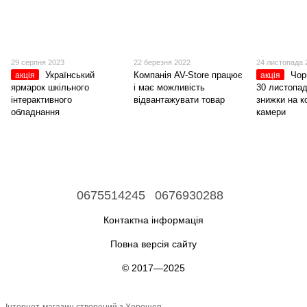
29 серпня 2023
22 березня 2022
24 листопада 
Український
Компанія AV-Store працює
Чор
акція
акція
ярмарок шкільного
і має можливість
30 листопад
інтерактивного
відвантажувати товар
знижки на 
обладнання
камери
0675514245
0676930288
Контактна інформація
Повна версія сайту
© 2017—2025
Інтернет-магазин створений з Хорошоп