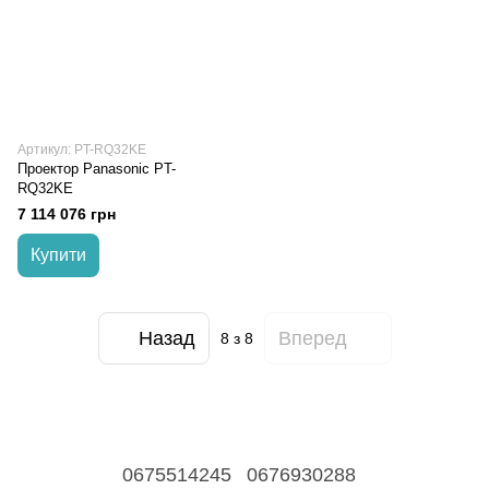
Артикул: PT-RQ32KE
Проектор Panasonic PT-
RQ32KE
7 114 076 грн
Купити
Назад
Вперед
8
з 8
0675514245
0676930288