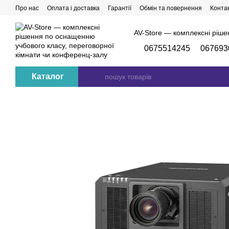
Перейти до основного контенту
Про нас
Оплата і доставка
Гарантії
Обмін та повернення
Конта
AV-Store — комплексні ріше
0675514245
067693
Каталог