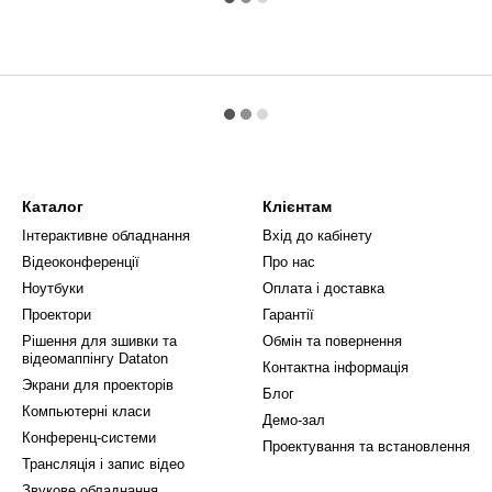
Каталог
Клієнтам
Інтерактивне обладнання
Вхід до кабінету
Відеоконференції
Про нас
Ноутбуки
Оплата і доставка
Проектори
Гарантії
Рішення для зшивки та
Обмін та повернення
відеомаппінгу Dataton
Контактна інформація
Экрани для проекторів
Блог
Компьютерні класи
Демо-зал
Конференц-системи
Проектування та встановлення
Трансляція і запис відео
Звукове обладнання