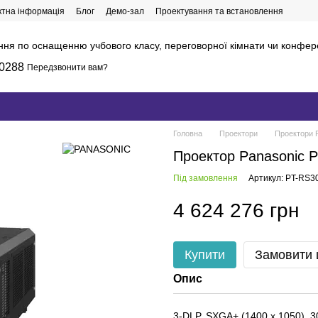
ктна інформація
Блог
Демо-зал
Проектування та встановлення
ння по оснащенню учбового класу, переговорної кімнати чи конфер
0288
Передзвонити вам?
Головна
Проектори
Проектори 
Проектор Panasonic 
Під замовлення
Артикул: PT-RS3
4 624 276 грн
Купити
Замовити
Опис
3-DLP, SXGA+ (1400 x 1050), 3