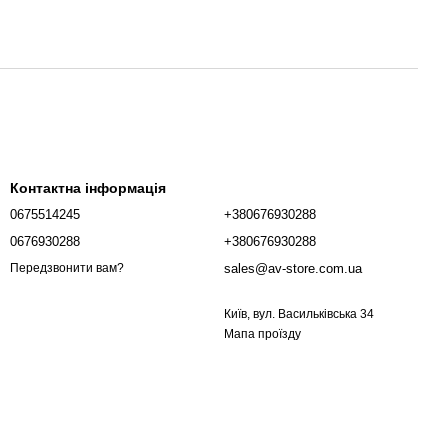
Контактна інформація
0675514245
+380676930288
0676930288
+380676930288
sales@av-store.com.ua
Передзвонити вам?
Київ, вул. Васильківська 34
Мапа проїзду