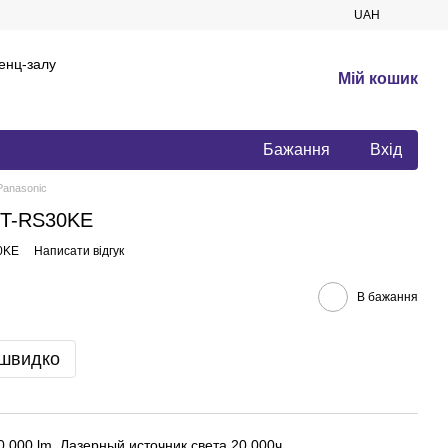
UAH
енц-залу
Мій кошик
Бажання
Вхід
Panasonic
PT-RS30KE
0KE
Написати відгук
В бажання
 швидко
0 000 lm, Лазерный источник света 20 000ч