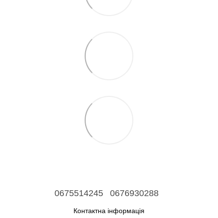
0675514245
0676930288
Контактна інформація