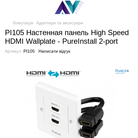
Комутація
Адаптери та аксесуари
PI105 Настенная панель High Speed
HDMI Wallplate - PureInstall 2-port
Артикул:
PI105
Написати відгук