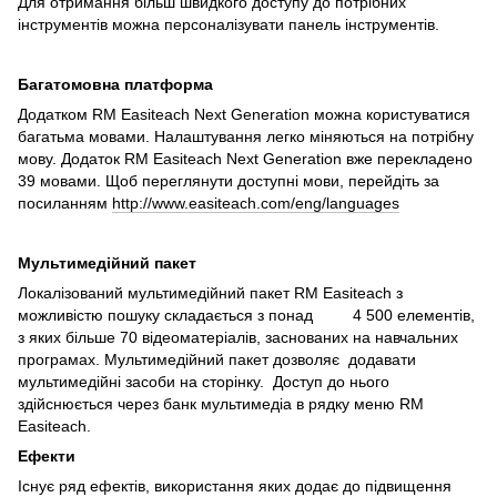
Для отримання більш швидкого доступу до потрібних
інструментів можна персоналізувати панель інструментів.
Багатомовна платформа
Додатком RM Easiteach Next Generation можна користуватися
багатьма мовами. Налаштування легко міняються на потрібну
мову. Додаток RM Easiteach Next Generation вже перекладено
39 мовами. Щоб переглянути доступні мови, перейдіть за
посиланням
http://www.easiteach.com/eng/languages
Мультимедійний пакет
Локалізований мультимедійний пакет RM Easiteach з
можливістю пошуку складається з понад 4 500 елементів,
з яких більше 70 відеоматеріалів, заснованих на навчальних
програмах. Мультимедійний пакет дозволяє додавати
мультимедійні засоби на сторінку. Доступ до нього
здійснюється через банк мультимедіа в рядку меню RM
Easiteach.
Ефекти
Існує ряд ефектів, використання яких додає до підвищення