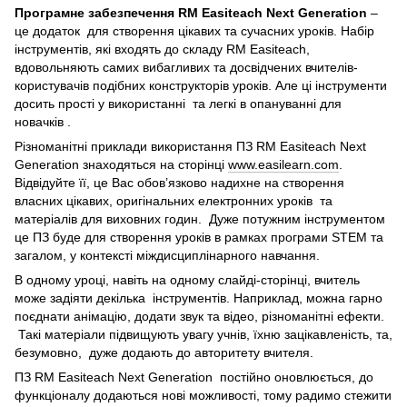
Програмне забезпечення RM Easiteach Next Generation
–
це додаток для створення цікавих та сучасних уроків. Набір
інструментів, які входять до складу RM Easiteach,
вдовольняють самих вибагливих та досвідчених вчителів-
користувачів подібних конструкторів уроків. Але ці інструменти
досить прості у використанні та легкі в опануванні для
новачків .
Різноманітні приклади використання ПЗ RM Easiteach Next
Generation знаходяться на сторінці
www.easilearn.com
.
Відвідуйте її, це Вас обов’язково надихне на створення
власних цікавих, оригінальних електронних уроків та
матеріалів для виховних годин. Дуже потужним інструментом
це ПЗ буде для створення уроків в рамках програми STEM та
загалом, у контексті міждисциплінарного навчання.
В одному уроці, навіть на одному слайді-сторінці, вчитель
може задіяти декілька інструментів. Наприклад, можна гарно
поєднати анімацію, додати звук та відео, різноманітні ефекти.
Такі матеріали підвищують увагу учнів, їхню зацікавленість, та,
безумовно, дуже додають до авторитету вчителя.
ПЗ RM Easiteach Next Generation постійно оновлюється, до
функціоналу додаються нові можливості, тому радимо стежити