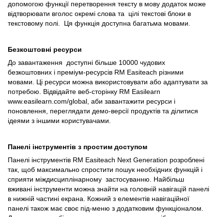
допомогою функції перетворення тексту в мову додаток може
відтворювати вголос окремі слова та цілі текстові блоки в
текстовому полі. Ця функція доступна багатьма мовами.
Безкоштовні ресурси
До завантаження доступні більше 10000 чудових
безкоштовних і преміум-ресурсів RM Easiteach різними
мовами. Ці ресурси можна використовувати або адаптувати за
потребою. Відвідайте веб-сторінку RM Easilearn
www.easilearn.com/global, аби завантажити ресурси і
поновлення, переглядати демо-версії продуктів та ділитися
ідеями з іншими користувачами.
Панелі інструментів з простим доступом
Панелі інструментів RM Easiteach Next Generation розроблені
так, щоб максимально спростити пошук необхідних функцій і
сприяти міждисциплінарному застосуванню. Найбільш
вживані інструменти можна знайти на головній навігацій панелі
в нижній частині екрана. Кожний з елементів навігаційної
панелі також має своє під-меню з додатковим функціоналом.