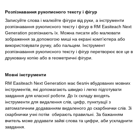
Розпізнавання рукописного тексту і фігур
Записуйте слова і малюйте фігури від руки, а інструменти
розпізнавання рукописного тексту і фігур в RM Easiteach Next
Generation розпізнають їх. Можна писати або малювати
зображення за допомогою миші на екрані комп'ютера або
використовувати ручку, або пальцем. Інструмент
розпізнавання рукописного тексту і фігур перетворює все це в
друковану копію або в геометричні фігури.
Мовні інструменти
RM Easiteach Next Generation має безліч вбудованих мовних
інструментів, які допомагають швидко і легко підготувати
завдання для класної роботи. До їх складу входять
інструменти для видалення слів, цифр, пунктуації з
автоматичним додаванням видаленого до скарбнички слів. Зі
скарбнички учні потім обирають правильні. За бажанням
вчитель може додавати зайві слова та цифри, аби ускладнити
завдання.