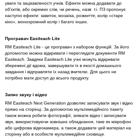
уваги та зацікавленості учнів. Ефекти можна додавати до
об'єктів, або окремих слів, чи речень, назв т.і. ПЗ пропонує
наступні ефекти: завиток, мозаїка, розмиття, колір «старе
кіно», монохромний колір і багато інших.
Програвач Easiteach Lite
RM Easiteach Lite - це програвач з набором функцій. За його
допомогою можна відкривати і переглядати документи RM
Easiteach. Завдяки Easiteach Lite учні можуть відкривати
збережені дії вдома, завершувати їх в якості домашнього
завдання і відправляти їх назад вчителю. Для цього не
потрібно мати доступ до всього продукту.
Запис звуку і відео
RM Easiteach Next Generation дозволяє записувати звук і відео
прямо на сторінці. За допомогою мультимедійного пакету
також можна робити фотографії, знімати відео і записувати
звук, використовуючи зовнішнє обладнання, таке як мікрофон
або цифрова відеокамера, а також додавати цей матеріал на
сторінку або в особисте мультимедійне сховище.