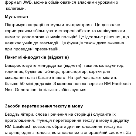
форматі JWB, можна обмінюватися власними уроками з
колегами.
Мультитач
Підтримує операції на мультитач-пристроях. Це дозволяє
користувачам збільшувати створені об'єкти та маніпулювати
ними за допомогою кінчиків пальців! Це ідеальне рішення, що
надихає учнів до взаємодії. Ця функція також дуже вживана
при проведені презентацій.
Пакет міні-додатків (віджетів)
Використовуйте міні-додатки (віджети), таки як калькулятор,
годинник, будівник таблиць, транспортир, картки для
складання слів і багато іншого. На цей час пакет містить
більше 50 міні-додатків. З кожною новою версією RM Easiteach
Next Generation їх кількість збільшується.
Засоби перетворення тексту в мову
Вводіть літери, слова і речення на сторінці і слухайте їх
проголошення. Функція перетворення тексту в мову в додатку
RM Easiteach дозволяє обрати для виголошення тексту на
сторінці один з голосів, встановлених в операційній системі. За