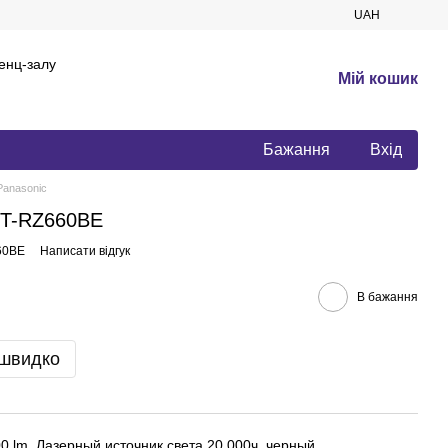
UAH
енц-залу
Мій кошик
Бажання
Вхід
Panasonic
PT-RZ660BE
60BE
Написати відгук
В бажання
 швидко
0 lm, Лазерный источник света 20 000ч, черный