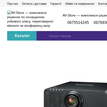
Перейти до основного контенту
Про нас
Оплата і доставка
Гарантії
Обмін та повернення
Конта
AV-Store — комплексні ріше
0675514245
067693
Каталог