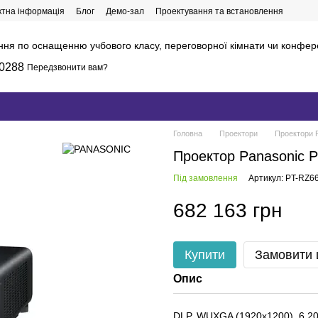
ктна інформація
Блог
Демо-зал
Проектування та встановлення
ння по оснащенню учбового класу, переговорної кімнати чи конфер
0288
Передзвонити вам?
Головна
Проектори
Проектори 
Проектор Panasonic 
Під замовлення
Артикул: PT-RZ6
682 163 грн
Купити
Замовити
Опис
DLP, WUXGA (1920x1200), 6 20