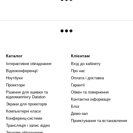
Каталог
Клієнтам
Інтерактивне обладнання
Вхід до кабінету
Відеоконференції
Про нас
Ноутбуки
Оплата і доставка
Проектори
Гарантії
Рішення для зшивки та
Обмін та повернення
відеомаппінгу Dataton
Контактна інформація
Экрани для проекторів
Блог
Компьютерні класи
Демо-зал
Конференц-системи
Проектування та встановлення
Трансляція і запис відео
Звукове обладнання