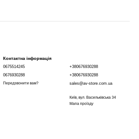
Контактна інформація
0675514245
+380676930288
0676930288
+380676930288
sales@av-store.com.ua
Передзвонити вам?
Київ, вул. Васильківська 34
Мапа проїзду