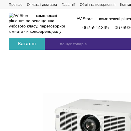
Перейти до основного контенту
Про нас
Оплата і доставка
Гарантії
Обмін та повернення
Конта
AV-Store — комплексні ріше
0675514245
067693
Каталог