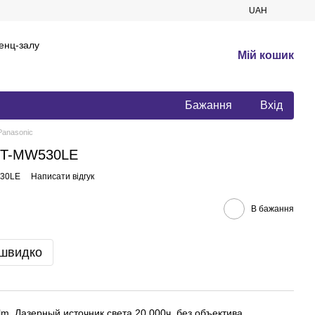
UAH
енц-залу
Мій кошик
Бажання
Вхід
Panasonic
 PT-MW530LE
530LE
Написати відгук
В бажання
 швидко
lm, Лазерный источник света 20 000ч, без объектива