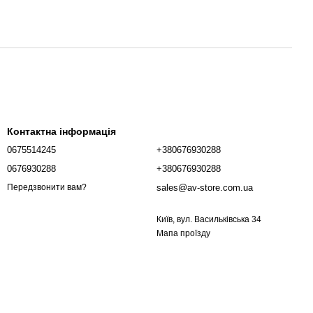
Контактна інформація
0675514245
+380676930288
0676930288
+380676930288
sales@av-store.com.ua
Передзвонити вам?
Київ, вул. Васильківська 34
Мапа проїзду