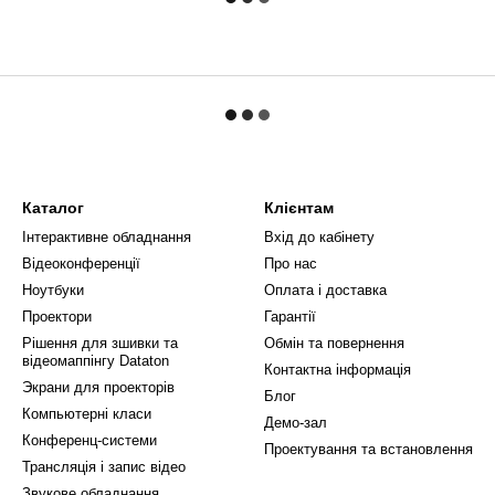
Каталог
Клієнтам
Інтерактивне обладнання
Вхід до кабінету
Відеоконференції
Про нас
Ноутбуки
Оплата і доставка
Проектори
Гарантії
Рішення для зшивки та
Обмін та повернення
відеомаппінгу Dataton
Контактна інформація
Экрани для проекторів
Блог
Компьютерні класи
Демо-зал
Конференц-системи
Проектування та встановлення
Трансляція і запис відео
Звукове обладнання