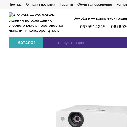
Перейти до основного контенту
Про нас
Оплата і доставка
Гарантії
Обмін та повернення
Конта
AV-Store — комплексні ріше
0675514245
067693
Каталог