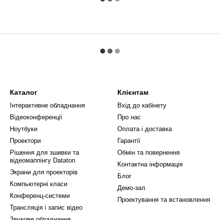
Каталог
Клієнтам
Інтерактивне обладнання
Вхід до кабінету
Відеоконференції
Про нас
Ноутбуки
Оплата і доставка
Проектори
Гарантії
Рішення для зшивки та
Обмін та повернення
відеомаппінгу Dataton
Контактна інформація
Экрани для проекторів
Блог
Компьютерні класи
Демо-зал
Конференц-системи
Проектування та встановлення
Трансляція і запис відео
Звукове обладнання