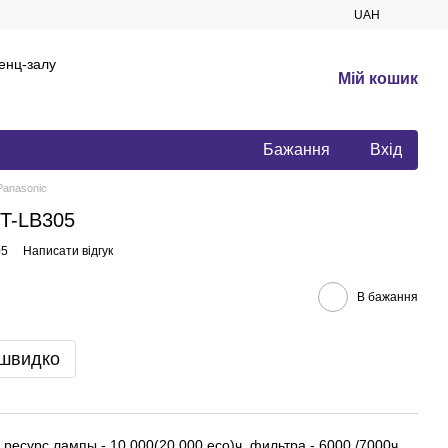
UAH
енц-залу
Мій кошик
Бажання
Вхід
Panasonic
PT-LB305
05
Написати відгук
В бажання
 швидко
 ресурс лампы - 10 000(20 000 eco)ч, фильтра - 6000 /7000ч