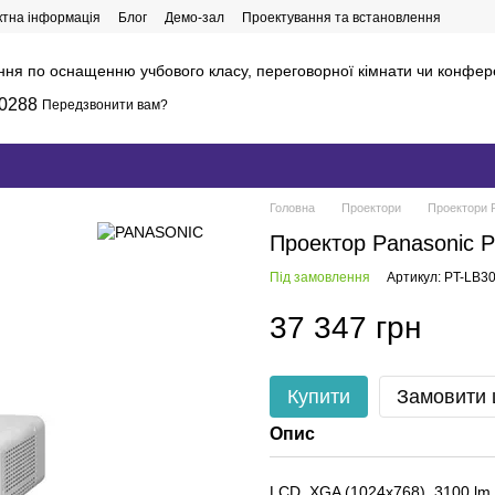
ктна інформація
Блог
Демо-зал
Проектування та встановлення
ння по оснащенню учбового класу, переговорної кімнати чи конфер
0288
Передзвонити вам?
Головна
Проектори
Проектори 
Проектор Panasonic 
Під замовлення
Артикул: PT-LB3
37 347 грн
Купити
Замовити
Опис
LCD, XGA (1024x768), 3100 lm,