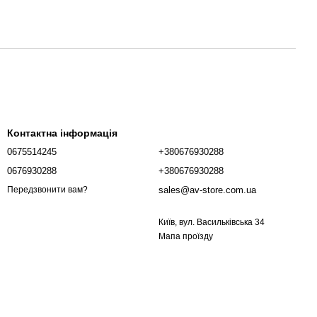
Контактна інформація
0675514245
+380676930288
0676930288
+380676930288
sales@av-store.com.ua
Передзвонити вам?
Київ, вул. Васильківська 34
Мапа проїзду