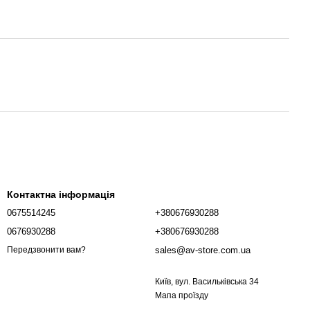
Контактна інформація
0675514245
+380676930288
0676930288
+380676930288
sales@av-store.com.ua
Передзвонити вам?
Київ, вул. Васильківська 34
Мапа проїзду