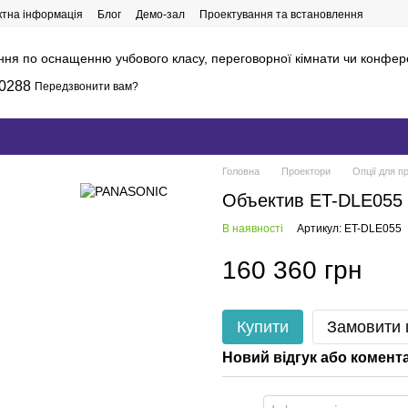
ктна інформація
Блог
Демо-зал
Проектування та встановлення
ння по оснащенню учбового класу, переговорної кімнати чи конфер
0288
Передзвонити вам?
Головна
Проектори
Опції для п
Объектив ET-DLE055 
В наявності
Артикул: ET-DLE055
160 360 грн
Купити
Замовити
Новий відгук або комент