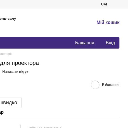
UAH
енц-залу
Мій кошик
Бажання
Вхід
роекторів
для проектора
Написати відгук
В бажання
 швидко
ар