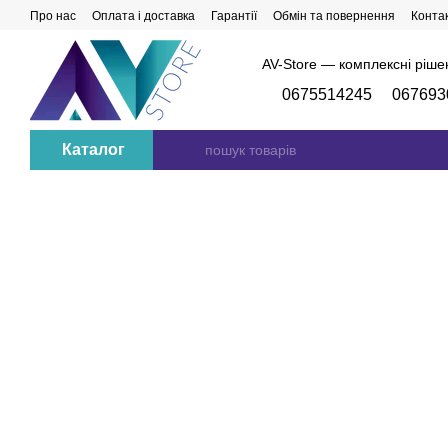
Перейти до основного контенту
Про нас
Оплата і доставка
Гарантії
Обмін та повернення
Конта
AV-Store — комплексні ріше
0675514245
067693
Каталог