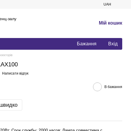
UAH
енц-залу
Мій кошик
Бажання
Вхід
роекторів
LAX100
Написати відгук
В бажання
 швидко
20Вт; Срок службы: 2000 часов; Лампа совместима с