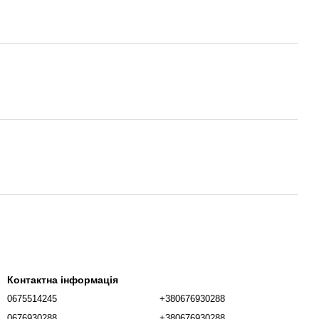
Контактна інформація
0675514245
+380676930288
0676930288
+380676930288