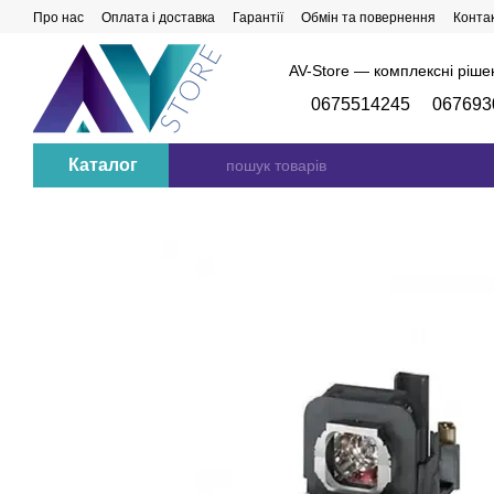
Перейти до основного контенту
Про нас
Оплата і доставка
Гарантії
Обмін та повернення
Конта
AV-Store — комплексні ріше
0675514245
067693
Каталог