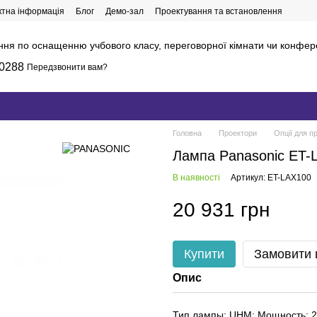
ктна інформація
Блог
Демо-зал
Проектування та встановлення
ння по оснащенню учбового класу, переговорної кімнати чи конфер
0288
Передзвонити вам?
Головна
Проектори
Опції для п
Лампа Panasonic ET-
В наявності
Артикул: ET-LAX100
20 931 грн
Купити
Замовити
Опис
Тип лампы: UHM; Мощность: 2