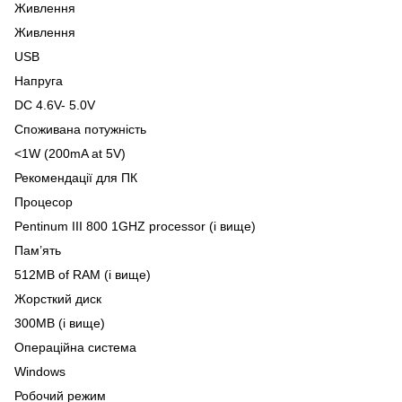
Живлення
Живлення
USB
Напруга
DC 4.6V- 5.0V
Споживана потужність
<1W (200mA at 5V)
Рекомендації для ПК
Процесор
Pentinum III 800 1GHZ processor (і вище)
Пам’ять
512MB of RAM (і вище)
Жорсткий диск
300MB (і вище)
Операційна система
Windows
Робочий режим