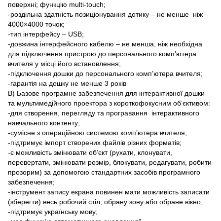
поверхні; функцію multi-touch;
-роздільна здатність позиціонування дотику – не менше ніж
4000×4000 точок;
-тип інтерфейсу – USB;
-довжина інтерфейсного кабелю – не менша, ніж необхідна
для підключення пристрою до персонального комп’ютера
вчителя у місці його встановлення;
-підключення дошки до персонального комп’ютера вчителя;
-гарантія на дошку не менше 3 років
В) Базове програмне забезпечення для інтерактивної дошки
та мультимедійного проектора з короткофокусним об’єктивом:
-для створення, перегляду та програвання інтерактивного
навчального контенту;
-сумісне з операційною системою комп’ютера вчителя;
-підтримує імпорт створених файлів різних форматів;
-є можливість змінювати об’єкт (рухати, клонувати,
перевертати, змінювати розмір, блокувати, редагувати, робити
прозорим) за допомогою стандартних засобів програмного
забезпечення;
-інструмент запису екрана повинен мати можливість записати
(зберегти) весь робочий стіл, обрану зону або обране вікно;
-підтримує українську мову;