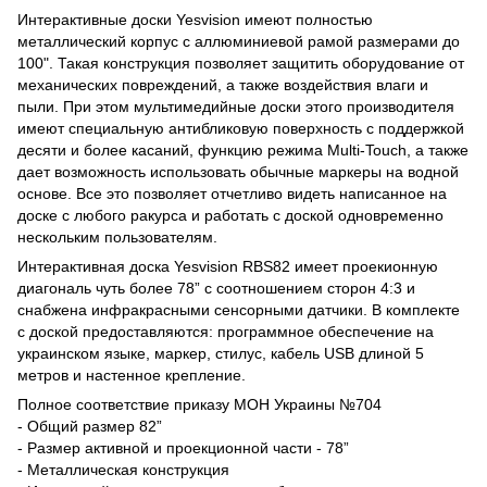
Интерактивные доски Yesvision имеют полностью
металлический корпус с аллюминиевой рамой размерами до
100". Такая конструкция позволяет защитить оборудование от
механических повреждений, а также воздействия влаги и
пыли. При этом мультимедийные доски этого производителя
имеют специальную антибликовую поверхность с поддержкой
десяти и более касаний, функцию режима Multi-Touch, а также
дает возможность использовать обычные маркеры на водной
основе. Все это позволяет отчетливо видеть написанное на
доске с любого ракурса и работать с доской одновременно
нескольким пользователям.
Интерактивная доска Yesvision RBS82 имеет проекионную
диагональ чуть более 78” с соотношением сторон 4:3 и
снабжена инфракрасными сенсорными датчики. В комплекте
с доской предоставляются: программное обеспечение на
украинском языке, маркер, стилус, кабель USB длиной 5
метров и настенное крепление.
Полное соответствие приказу МОН Украины №704
- Общий размер 82”
- Размер активной и проекционной части - 78”
- Металлическая конструкция