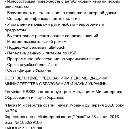
- Износостойкая поверхность с антибликовым керамическим
напылением
- Возможность использования в качестве маркерной доски
- Сенсорная инфракрасная технология
- Управление пальцами рук и любым непрозрачным
предметом
- Высокоточное распознавание соприкосновений
- Многопользовательский режим
- Поддержка режима multi-touch
- Передача данных и питание по USB
- Программное обеспечение на украинском языке
- Сроки службы более 7 лет
- Сертифиция в Украине
СООТВЕТСТВИЕ ТРЕБОВАНИЯМ РЕКОМЕНДАЦИЯМ
МИНИСТЕРСТВА ОБРАЗОВАНИЯ И НАУКИ УКРАИНЫ
Yesvision RBS82 соответствует рекомендациям Министерства
Образования и Науки Украины:
"Наказ Міністерства освіти і науки України 22 червня 2016 року
№ 704
Зареєстровано в Міністерстві юстиції України 28 липня 2016
р.за № 1050/29180
ТИПОВИЙ ПЕРЕЛІК