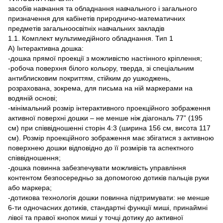
засобів навчання та обладнання навчального і загального
призначення для кабінетів природничо-математичних
предметів загальноосвітніх навчальних закладів
1.1. Комплект мультимедійного обладнання. Тип 1
А) Інтерактивна дошка:
-дошка прямої проекції з можливістю настінного кріплення;
-робоча поверхня білого кольору, тверда, зі спеціальним
антиблисковим покриттям, стійким до ушкоджень,
розрахована, зокрема, для письма на ній маркерами на
водяній основі;
-мінімальний розмір інтерактивного проекційного зображення
активної поверхні дошки – не менше ніж діагональ 77” (195
см) при співвідношенні сторін 4:3 (ширина 156 см, висота 117
см). Розмір проекційного зображення має збігатися з активною
поверхнею дошки відповідно до її розмірів та аспектного
співвідношення;
-дошка повинна забезпечувати можливість управління
контентом безпосередньо за допомогою дотиків пальців руки
або маркера;
-дотикова технологія дошки повинна підтримувати: не менше
6-ти одночасних дотиків, стандартні функції миші, принаймні
лівої та правої кнопок миші у точці дотику до активної