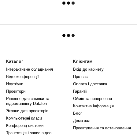
Каталог
Клієнтам
Інтерактивне обладнання
Вхід до кабінету
Відеоконференції
Про нас
Ноутбуки
Оплата і доставка
Проектори
Гарантії
Рішення для зшивки та
Обмін та повернення
відеомаппінгу Dataton
Контактна інформація
Экрани для проекторів
Блог
Компьютерні класи
Демо-зал
Конференц-системи
Проектування та встановлення
Трансляція і запис відео