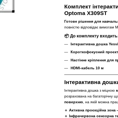
Комплект інтеракт
Optoma X309ST
Готове рішення для навчаль
повністю відповідає вимогам 
📦 До комплекту входить
Інтерактивна дошка Yesvi
Короткофокусний проєк
Настінне кріплення для 
HDMI-кабель 10 м
Інтерактивна дошка
Інтерактивна дошка з міцною
розрахована на багаторічну щ
поверхню
, на якій можна пра
🔹
Активна проєкційна зона 
🔹
Інфрачервона сенсорна т