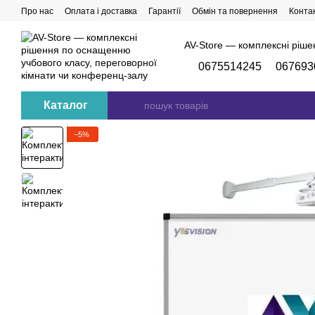
Перейти до основного контенту
Про нас
Оплата і доставка
Гарантії
Обмін та повернення
Конта
AV-Store — комплексні ріше
0675514245
067693
Каталог
−5%