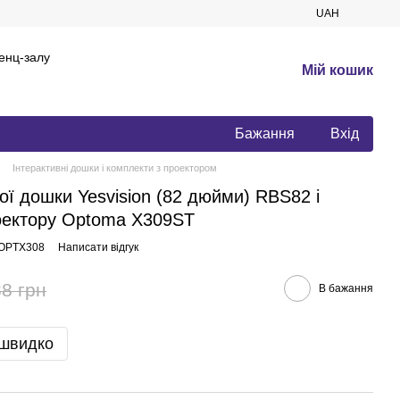
UAH
енц-залу
Мій кошик
Бажання
Вхід
Інтерактивні дошки і комплекти з проектором
ої дошки Yesvision (82 дюйми) RBS82 і
оектору Optoma X309ST
SOPTX308
Написати відгук
8 грн
В бажання
 швидко