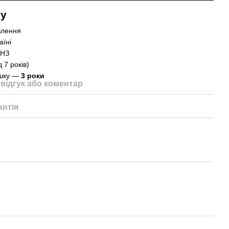
ту
влення
аїні
ВНЗ
 7 років)
ошку —
3 роки
відгук або коментар
антія