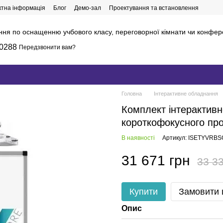
ктна інформація
Блог
Демо-зал
Проектування та встановлення
ння по оснащенню учбового класу, переговорної кімнати чи конфер
0288
Передзвонити вам?
Головна
Інтерактивне обладнання
Комплект інтерактивн
короткофокусного пр
В наявності
Артикул: ISETYVRB
31 671 грн
33 33
Купити
Замовити
Опис