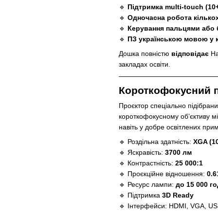
🔹
Підтримка multi-touch (10
🔹
Одночасна робота кілько
🔹
Керування пальцями або
🔹
ПЗ українською мовою у 
Дошка повністю
відповідає
Н
закладах освіти.
Короткофокусний 
Проєктор спеціально підібран
короткофокусному об’єктиву мін
навіть у добре освітлених при
🔹 Роздільна здатність:
XGA (1
🔹 Яскравість:
3700 лм
🔹 Контрастність:
25 000:1
🔹 Проєкційне відношення:
0.6
🔹 Ресурс лампи:
до 15 000 го
🔹 Підтримка
3D Ready
🔹 Інтерфейси: HDMI, VGA, US