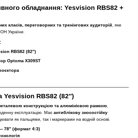
ивного обладнання: Yesvision RBS82 +
них класів, переговорних та тренінгових аудиторій
, яке
МОН України.
:
sion RBS82 (82″)
тор Optoma X309ST
проєктора
 Yesvision RBS82 (82″)
металевою конструкцією та алюмінієвою рамкою
,
оденну експлуатацію. Має
антиблікову зносостійку
цювати як пальцями, так і маркерами на водній основі.
— 78″ (формат 4:3)
ехнологія