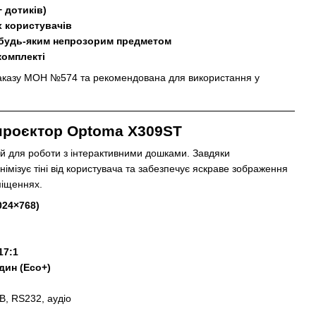
+ дотиків)
х користувачів
 будь-яким непрозорим предметом
комплекті
аказу МОН №574 та рекомендована для використання у
проєктор Optoma X309ST
ий для роботи з інтерактивними дошками. Завдяки
імізує тіні від користувача та забезпечує яскраве зображення
міщеннях.
024×768)
17:1
дин (Eco+)
B, RS232, аудіо