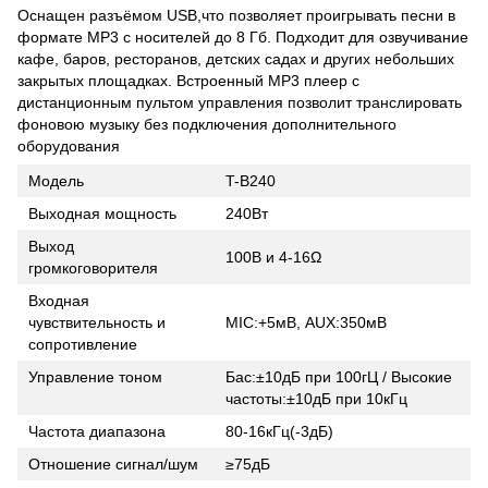
Оснащен разъёмом USB,что позволяет проигрывать песни в
формате MP3 с носителей до 8 Гб. Подходит для озвучивание
кафе, баров, ресторанов, детских садах и других небольших
закрытых площадках. Встроенный MP3 плеер с
дистанционным пультом управления позволит транслировать
фоновою музыку без подключения дополнительного
оборудования
Модель
T-B240
Выходная мощность
240Вт
Выход
100В и 4-16Ω
громкоговорителя
Входная
чувствительность и
MIC:+5мВ, AUX:350мВ
сопротивление
Управление тоном
Бас:±10дБ при 100гЦ / Высокие
частоты:±10дБ при 10кГц
Частота диапазона
80-16кГц(-3дБ)
Отношение сигнал/шум
≥75дБ