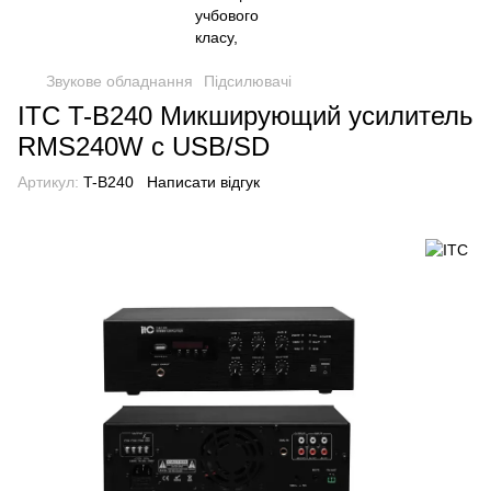
Звукове обладнання
Підсилювачі
ITC T-B240 Микширующий усилитель
RMS240W с USB/SD
Артикул:
T-B240
Написати відгук