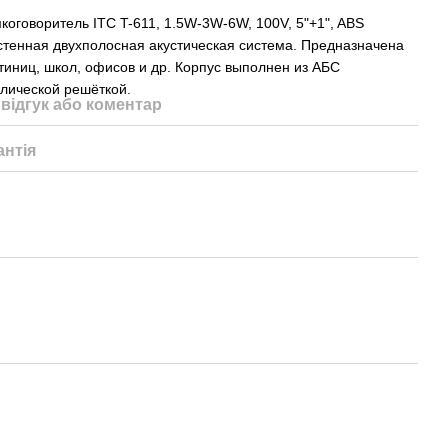
оговоритель ITC T-611, 1.5W-3W-6W, 100V, 5"+1", ABS
стенная двухполосная акустическая система. Предназначена
тиниц, школ, офисов и др. Корпус выполнен из АБС
ллической решёткой.
відгук або коментар
антія