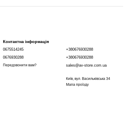
Контактна інформація
0675514245
+380676930288
0676930288
+380676930288
sales@av-store.com.ua
Передзвонити вам?
Київ, вул. Васильківська 34
Мапа проїзду