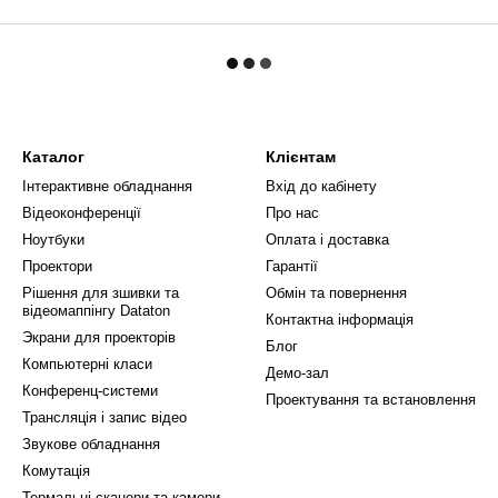
Каталог
Клієнтам
Інтерактивне обладнання
Вхід до кабінету
Відеоконференції
Про нас
Ноутбуки
Оплата і доставка
Проектори
Гарантії
Рішення для зшивки та
Обмін та повернення
відеомаппінгу Dataton
Контактна інформація
Экрани для проекторів
Блог
Компьютерні класи
Демо-зал
Конференц-системи
Проектування та встановлення
Трансляція і запис відео
Звукове обладнання
Комутація
Термальні сканери та камери