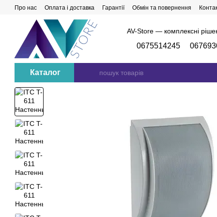
Перейти до основного контенту
Про нас
Оплата і доставка
Гарантії
Обмін та повернення
Конта
AV-Store — комплексні ріше
0675514245
067693
Каталог