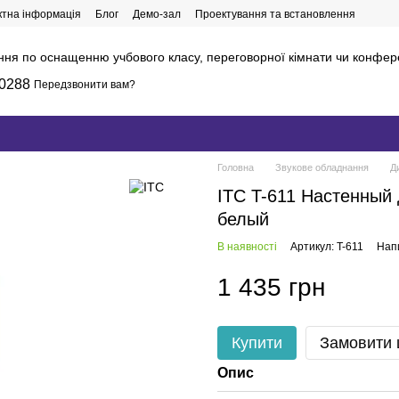
ктна інформація
Блог
Демо-зал
Проектування та встановлення
ння по оснащенню учбового класу, переговорної кімнати чи конфер
0288
Передзвонити вам?
Головна
Звукове обладнання
Д
ITC T-611 Настенный
белый
В наявності
Артикул: T-611
Напи
1 435 грн
Купити
Замовити
Опис