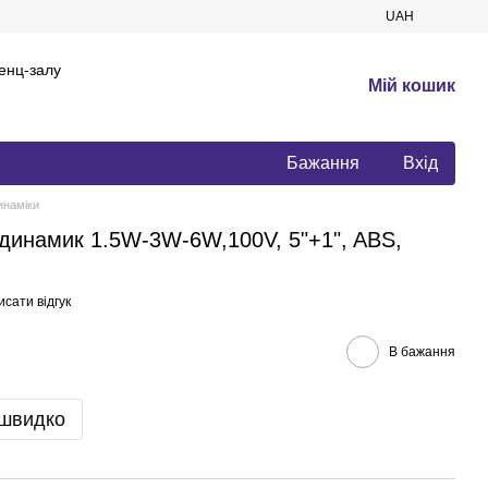
UAH
енц-залу
Мій кошик
Бажання
Вхід
инаміки
 динамик 1.5W-3W-6W,100V, 5"+1", ABS,
сати відгук
В бажання
 швидко