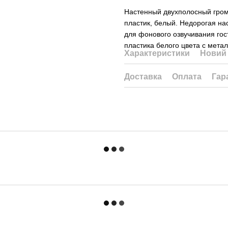
Настенный двухполосный громк
пластик, белый. Недорогая на
для фонового озвучивания гос
пластика белого цвета с мета
Характеристики
Новий 
Доставка
Оплата
Гар