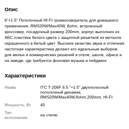
Опис
6"+1.5" Потолочный HI-FI громкоговоритель для домашнего
применения, RMS20W/Max40W, 8ohm, встроенный
кроссовер, посадочный размер 200mm, корпус выполнен из
АБС пластика белого цвета с защитной решеткой из металла
окрашенного в белый цвет Высокое качество звука и отличная
частотная характеристика делают его идеальным выбором
для жилых и коммерческих решений в отеле, школе, офисе и
на заводе, где требуется фоновая музыка и пейджинг.
Характеристики
Назва
ITC T-206F 6.5 "+1.5" двухполосный
потолочный динамик,
RMS20W/Max40W,8ohm,200mm, HI-FI
Мощность, Вт
40
Тип
на стелю
исполнения