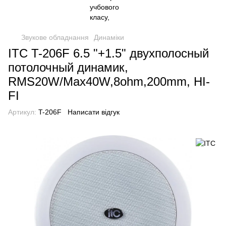
Звукове обладнання
Динаміки
ITC T-206F 6.5 "+1.5" двухполосный
потолочный динамик,
RMS20W/Max40W,8ohm,200mm, HI-
FI
Артикул:
T-206F
Написати відгук