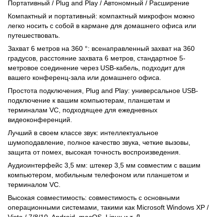
Портативный / Plug and Play / Автономный / Расширение
Компактный и портативный: компактный микрофон можно
легко носить с собой в кармане для домашнего офиса или
путешествовать.
Захват 6 метров на 360 °: всенаправленный захват на 360
градусов, расстояние захвата 6 метров, стандартное 5-
метровое соединение через USB-кабель, подходит для
вашего конференц-зала или домашнего офиса.
Простота подключения, Plug and Play: универсальное USB-
подключение к вашим компьютерам, планшетам и
терминалам VC, подходящее для ежедневных
видеоконференций.
Лучший в своем классе звук: интеллектуальное
шумоподавление, полное качество звука, четкие вызовы,
защита от помех, высокая точность воспроизведения.
Аудиоинтерфейс 3,5 мм: штекер 3,5 мм совместим с вашим
компьютером, мобильным телефоном или планшетом и
терминалом VC.
Высокая совместимость: совместимость с основными
операционными системами, такими как Microsoft Windows XP /
Vista / 7/8/10, Android, macOS, Linux и т. Д.