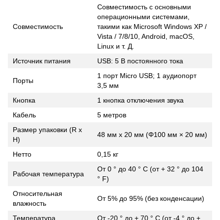
Совместимость с основными
операционными системами,
Совместимость
такими как Microsoft Windows XP /
Vista / 7/8/10, Android, macOS,
Linux и т. Д.
Источник питания
USB: 5 В постоянного тока
1 порт Micro USB; 1 аудиопорт
Порты
3,5 мм
Кнопка
1 кнопка отключения звука
Кабель
5 метров
Размер упаковки (R x
48 мм x 20 мм (Φ100 мм × 20 мм)
H)
Нетто
0,15 кг
От 0 ° до 40 ° C (от + 32 ° до 104
Рабочая температура
° F)
Относительная
От 5% до 95% (без конденсации)
влажность
Температура
От -20 ° до + 70 ° C (от -4 ° до +