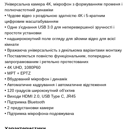
Універсальна камера 4K, мікрофон з формуванням променя і
полночастотний динаміки
• Чудове відео з роздільною здатністю 4K і 5-кратним
цифровим масштабуванням
• Одне з'єднання USB 3.0 для неперевершеної зручності і
простоти установки
• надширококутний поле огляду для зйомки відео для всієї
кімнати
• Вражаюча універсальність з декількома варіантами монтажу
• Поставляється повністю функціональним, попередньо
запрограмованим і ретельно протестованих
• 4K UHD, 1080P60
• MPT + EPTZ
• Вбудований мікрофон і динамік
• Автоматичне кадрування і автоматичне відстеження
• 120 градусів ширококутний об'єктив
• Виходи HDMI 2.0, USB Type C, JR45
• Підтримка Bluetooth
• 2 предустановки камери
• Підтримка мікрофона-подовжувача
Характеристики