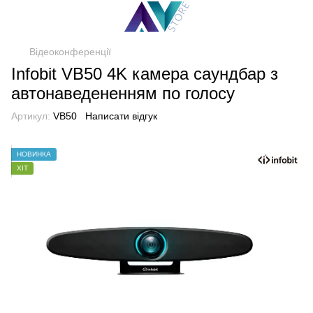
Відеоконференції
Infobit VB50 4K камера саундбар з
автонаведененням по голосу
Артикул:
VB50
Написати відгук
НОВИНКА
ХІТ