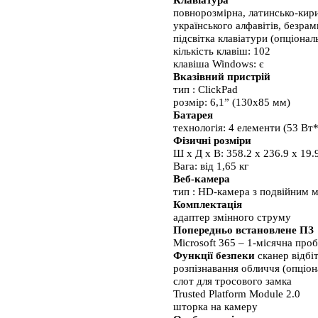
Клавіатура
повнорозмірна, латинсько-кирил
українського алфавітів, безр
підсвітка клавіатури (опціонал
кількість клавіш: 102
клавіша Windows: є 
Вказівний пристрій
тип : ClickPad 
розмір: 6,1” (130х85 мм)
Батарея
технологія: 4 елементи (53 Вт
Фізичні розміри
Ш x Д x В: 
358.2 x 236.9 x 19.
Вага: від 1,65 кг 
Веб-камера
тип : HD-камера з подвійним м
Комплектація
адаптер змінного струму 
Попередньо встановлене ПЗ
Microsoft 365 – 1-місячна проб
Функції безпеки 
сканер відбі
розпізнавання обличчя (опціон
слот для тросового замка
Trusted Platform Module 2.0
шторка на камеру 