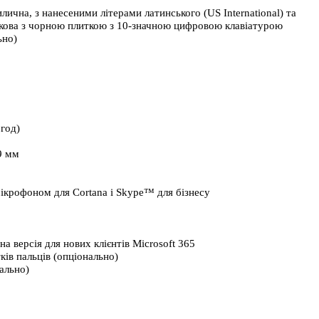
ична, з нанесеними літерами латинського (US International) та 
амкова з чорною плиткою з 10-значною цифровою клавіатурою
ьно)
*год)
9 
мм
ікрофоном для Cortana і Skype™ для бізнесу 
на версія для нових клієнтів Microsoft 365 
тків пальців (опціонально)
ально) 