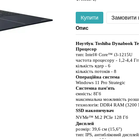
Купити
Замовити
Опис
Ноутбук Toshiba Dynabook T
Процесор
тип: Intel® Core™ i3-1215U
частота процесору - 1,2-4,4 Гг
кількість ядер - 6
кількість потоків - 8
Операційна система
Windows 11 Pro Strategic
Системна пам'ять
ємність: 8Гб
максимальна можливість розш
технологія: DDR4 RAM (3200 
SSD накопичувач
NVMe™ M.2 PCIe 128 Гб
Дисплей
розмір: 39,6 см (15,6") 
тип: IPS, антибліковий дисплей