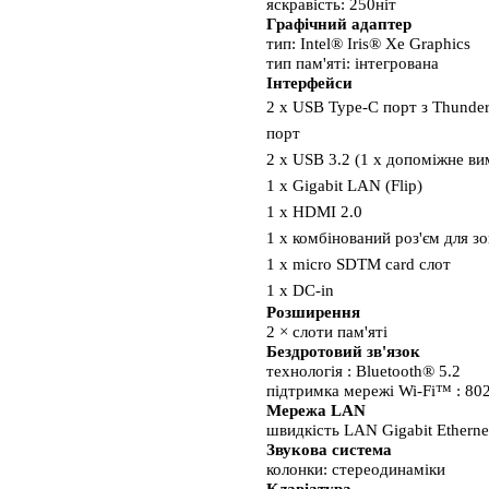
яскравість: 250ніт
Графічний адаптер
тип: Intel® Iris® Xe Graphics
тип пам'яті: інтегрована
Інтерфейси 
2 x USB Type-C порт з Thunder
порт
2 x USB 3.2 (1 x допоміжне ви
1 x Gigabit LAN (Flip)
1 x HDMI 2.0
1 x комбінований роз'єм для з
1 x micro SDTM card слот
1 x DC-in
Розширення
2 × слоти пам'яті 
Бездротовий зв'язок
технологія : Bluetooth® 5.2
підтримка мережі Wi-Fi™ : 80
Мережа LAN
швидкість LAN Gigabit Ether
Звукова система
колонки: стереодинаміки 