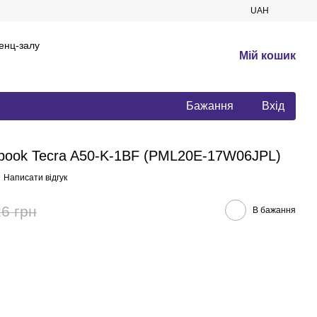
UAH
енц-залу
Мій кошик
Бажання
Вхід
abook Tecra A50-K-1BF (PML20E-17W06JPL)
Написати відгук
6 грн
В бажання