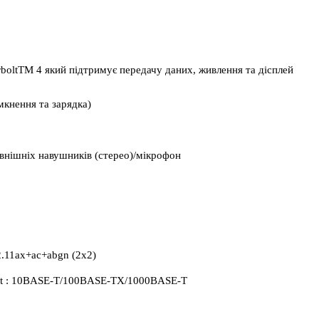
boltTM 4 який підтримує передачу даних, живлення та дісплей 
мкнення та зарядка)
овнішніх навушників (стерео)/мікрофон
2.11ax+ac+abgn (2x2)
net : 10BASE-T/100BASE-TX/1000BASE-T 