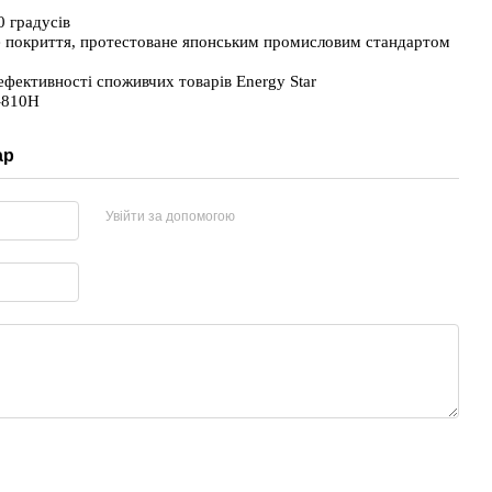
 градусів 
 покриття, протестоване японським промисловим стандартом 
фективності споживчих товарів Energy Star
-810H
ар
Увійти за допомогою