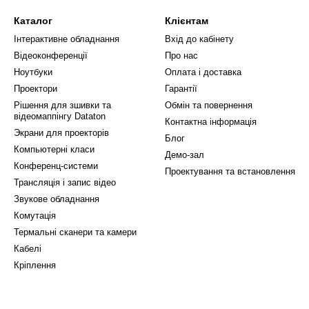
Каталог
Клієнтам
Інтерактивне обладнання
Вхід до кабінету
Відеоконференції
Про нас
Ноутбуки
Оплата і доставка
Проектори
Гарантії
Рішення для зшивки та
Обмін та повернення
відеомаппінгу Dataton
Контактна інформація
Экрани для проекторів
Блог
Компьютерні класи
Демо-зал
Конференц-системи
Проектування та встановлення
Трансляція і запис відео
Звукове обладнання
Комутація
Термальні сканери та камери
Кабелі
Кріплення