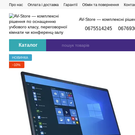
Перейти до основного контенту
Про нас
Оплата і доставка
Гарантії
Обмін та повернення
Конта
AV-Store — комплексні ріше
0675514245
067693
Каталог
НОВИНКА
−10%