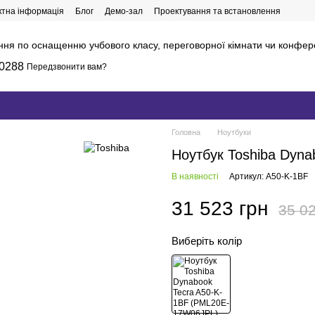
ктна інформація
Блог
Демо-зал
Проектування та встановлення
ння по оснащенню учбового класу, переговорної кімнати чи конфер
0288
Передзвонити вам?
Головна
Ноутбуки
Ноутбук Toshiba Dyn
В наявності
Артикул: A50-K-1BF
31 523 грн
35 02
Виберіть колір