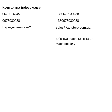
Контактна інформація
0675514245
+380676930288
0676930288
+380676930288
sales@av-store.com.ua
Передзвонити вам?
Київ, вул. Васильківська 34
Мапа проїзду