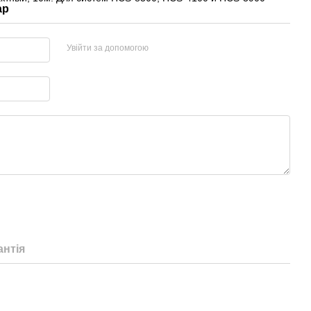
ар
Увійти за допомогою
антія