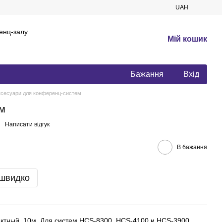
UAH
енц-залу
Мій кошик
Бажання
Вхід
ксесуари для конференц-систем
0м
Написати відгук
В бажання
 швидко
актный, 10м. Для систем HCS-8300, HCS-4100 и HCS-3900