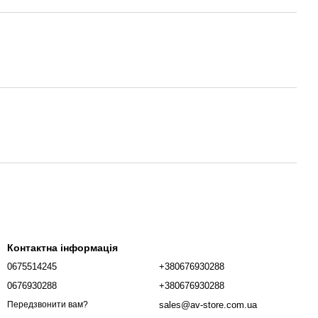
Контактна інформація
0675514245
+380676930288
0676930288
+380676930288
sales@av-store.com.ua
Передзвонити вам?