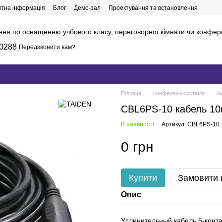
ктна інформація
Блог
Демо-зал
Проектування та встановлення
ння по оснащенню учбового класу, переговорної кімнати чи конфер
0288
Передзвонити вам?
Головна
Конференц-системи
А
CBL6PS-10 кабель 1
В наявності
Артикул: CBL6PS-10
0 грн
Купити
Замовити
Опис
Удлинительный кабель 6-конт